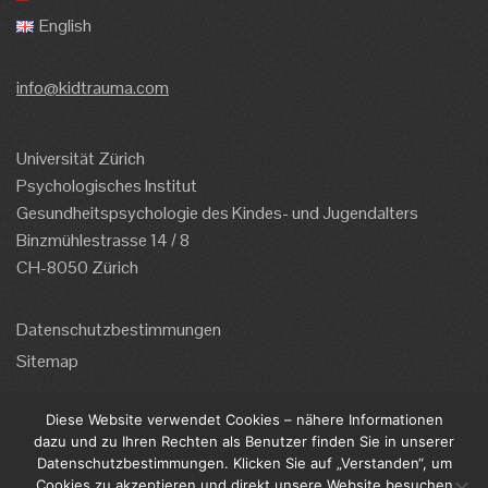
English
info@kidtrauma.com
Universität Zürich
Psychologisches Institut
Gesundheitspsychologie des Kindes- und Jugendalters
Binzmühlestrasse 14 / 8
CH-8050 Zürich
Datenschutzbestimmungen
Sitemap
Diese Website verwendet Cookies – nähere Informationen
Impressum
dazu und zu Ihren Rechten als Benutzer finden Sie in unserer
Die Informationen dieser Website basieren auf
Datenschutzbestimmungen. Klicken Sie auf „Verstanden“, um
wissenschaftlichen Erkenntnissen und die Website wurde
Cookies zu akzeptieren und direkt unsere Website besuchen